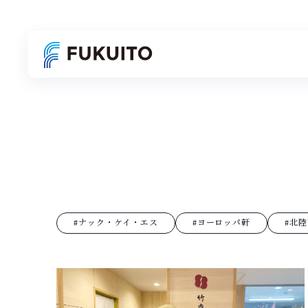
#ナック・ケイ・エス
#ヨーロッパ軒
#北