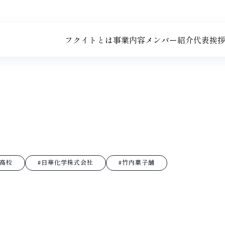
フクイトとは
事業内容
メンバー紹介
代表挨
陸高校
#日華化学株式会社
#竹内菓子舗